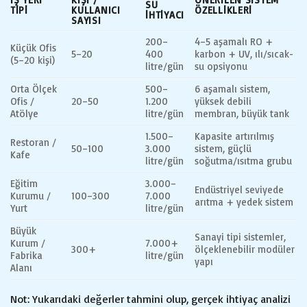
SU
TIPI
KULLANICI
ÖZELLIKLERI
İHTIYACI
SAYISI
200–
4–5 aşamalı RO +
Küçük Ofis
5–20
400
karbon + UV, ılı/sıcak-
(5–20 kişi)
litre/gün
su opsiyonu
Orta Ölçek
500–
6 aşamalı sistem,
Ofis /
20–50
1.200
yüksek debili
Atölye
litre/gün
membran, büyük tank
1.500–
Kapasite artırılmış
Restoran /
50–100
3.000
sistem, güçlü
Kafe
litre/gün
soğutma/ısıtma grubu
Eğitim
3.000–
Endüstriyel seviyede
Kurumu /
100–300
7.000
arıtma + yedek sistem
Yurt
litre/gün
Büyük
Sanayi tipi sistemler,
Kurum /
7.000+
300+
ölçeklenebilir modüler
Fabrika
litre/gün
yapı
Alanı
Not: Yukarıdaki değerler tahmini olup, gerçek ihtiyaç analizi