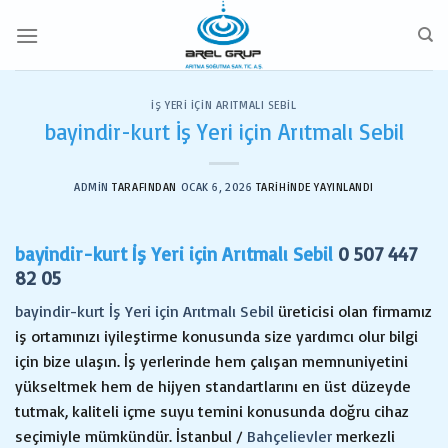
İçeriğe
atla
İŞ YERI IÇIN ARITMALI SEBIL
bayindir-kurt İş Yeri için Arıtmalı Sebil
ADMIN
TARAFINDAN
OCAK 6, 2026
TARIHINDE YAYINLANDI
bayindir-kurt İş Yeri için Arıtmalı Sebil
0 507 447
82 05
bayindir-kurt İş Yeri için Arıtmalı Sebil
üreticisi olan firmamız
iş ortamınızı iyileştirme konusunda size yardımcı olur bilgi
için bize ulaşın. İş yerlerinde hem çalışan memnuniyetini
yükseltmek hem de hijyen standartlarını en üst düzeyde
tutmak, kaliteli içme suyu temini konusunda doğru cihaz
seçimiyle mümkündür. İstanbul /
Bahçelievler
merkezli