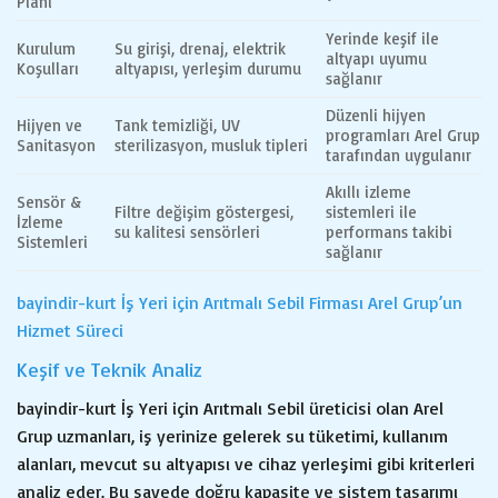
Planı
Yerinde keşif ile
Kurulum
Su girişi, drenaj, elektrik
altyapı uyumu
Koşulları
altyapısı, yerleşim durumu
sağlanır
Düzenli hijyen
Hijyen ve
Tank temizliği, UV
programları Arel Grup
Sanitasyon
sterilizasyon, musluk tipleri
tarafından uygulanır
Akıllı izleme
Sensör &
Filtre değişim göstergesi,
sistemleri ile
İzleme
su kalitesi sensörleri
performans takibi
Sistemleri
sağlanır
bayindir-kurt İş Yeri için Arıtmalı Sebil Firması Arel Grup’un
Hizmet Süreci
Keşif ve Teknik Analiz
bayindir-kurt İş Yeri için Arıtmalı Sebil üreticisi olan Arel
Grup uzmanları, iş yerinize gelerek su tüketimi, kullanım
alanları, mevcut su altyapısı ve cihaz yerleşimi gibi kriterleri
analiz eder. Bu sayede doğru kapasite ve sistem tasarımı