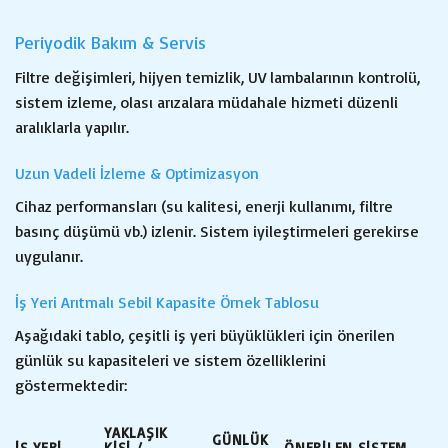
Periyodik Bakım & Servis
Filtre değişimleri, hijyen temizlik, UV lambalarının kontrolü,
sistem izleme, olası arızalara müdahale hizmeti düzenli
aralıklarla yapılır.
Uzun Vadeli İzleme & Optimizasyon
Cihaz performansları (su kalitesi, enerji kullanımı, filtre
basınç düşümü vb.) izlenir. Sistem iyileştirmeleri gerekirse
uygulanır.
İş Yeri Arıtmalı Sebil Kapasite Örnek Tablosu
Aşağıdaki tablo, çeşitli iş yeri büyüklükleri için önerilen
günlük su kapasiteleri ve sistem özelliklerini
göstermektedir:
YAKLAŞIK
GÜNLÜK
İŞ YERI
KIŞI /
ÖNERILEN SISTEM