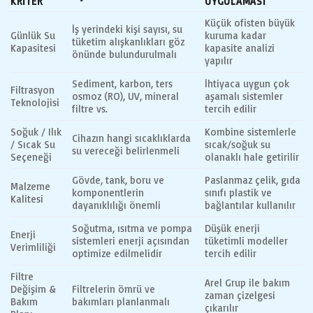
KRITER
UYGULAMASI
Küçük ofisten büyük
İş yerindeki kişi sayısı, su
Günlük Su
kuruma kadar
tüketim alışkanlıkları göz
Kapasitesi
kapasite analizi
önünde bulundurulmalı
yapılır
Sediment, karbon, ters
İhtiyaca uygun çok
Filtrasyon
osmoz (RO), UV, mineral
aşamalı sistemler
Teknolojisi
filtre vs.
tercih edilir
Soğuk / Ilık
Kombine sistemlerle
Cihazın hangi sıcaklıklarda
/ Sıcak Su
sıcak/soğuk su
su vereceği belirlenmeli
Seçeneği
olanaklı hale getirilir
Gövde, tank, boru ve
Paslanmaz çelik, gıda
Malzeme
komponentlerin
sınıfı plastik ve
Kalitesi
dayanıklılığı önemli
bağlantılar kullanılır
Soğutma, ısıtma ve pompa
Düşük enerji
Enerji
sistemleri enerji açısından
tüketimli modeller
Verimliliği
optimize edilmelidir
tercih edilir
Filtre
Arel Grup ile bakım
Değişim &
Filtrelerin ömrü ve
zaman çizelgesi
Bakım
bakımları planlanmalı
çıkarılır